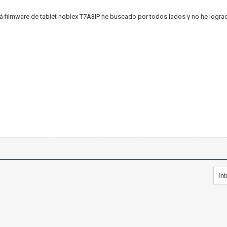
á filmware de tablet noblex T7A3IP he buscado por todos lados y no he logr