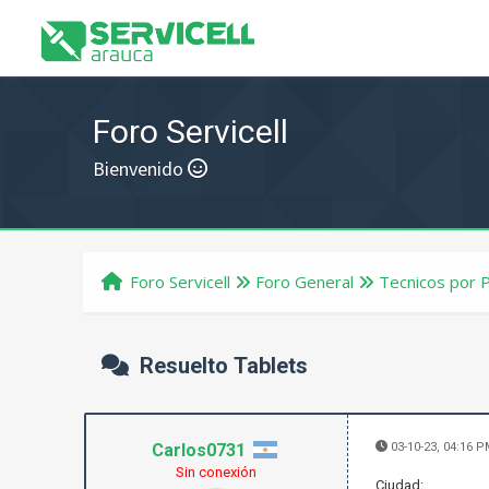
Foro Servicell
Bienvenido
Foro Servicell
Foro General
Tecnicos por 
Resuelto Tablets
Carlos0731
03-10-23, 04:16 
Sin conexión
Ciudad: