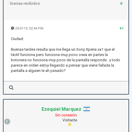
Gracias recibidos
0
23-07-19, 02:44 PM
#1
Ciudad:
Buenas tardes resulta que me llega un Sony Xperia xa1 que el
táctil funciona pero funciona muy poco osea en partes la
botonera no funciona muy poco de la pantalla responde.. y todo
parece en orden estoy llegando a pensar que viene fallada la
pantalla a alguien le ah pasado?
Ezequiel Marquez
Sin conexión
Visitante