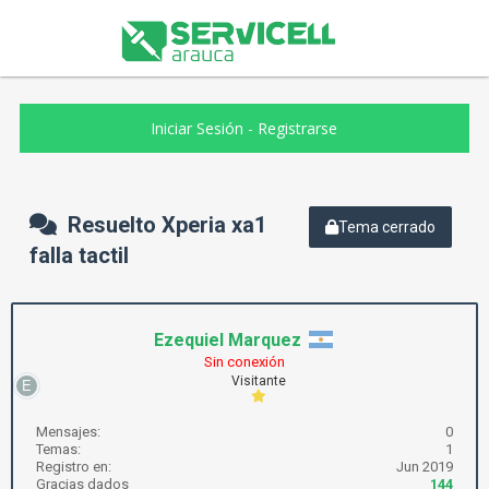
Iniciar Sesión
-
Registrarse
Resuelto Xperia xa1
Tema cerrado
falla tactil
Ezequiel Marquez
Sin conexión
Visitante
Mensajes:
0
Temas:
1
Registro en:
Jun 2019
Gracias dados
144