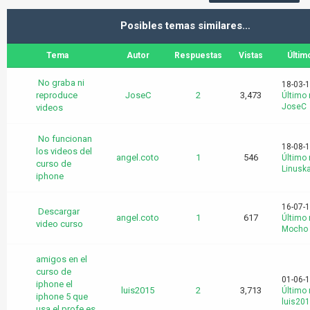
Posibles temas similares…
Tema
Autor
Respuestas
Vistas
Últim
No graba ni
18-03-
reproduce
JoseC
2
3,473
Último
JoseC
videos
No funcionan
18-08-1
los videos del
angel.coto
1
546
Último
curso de
Linusk
iphone
16-07-1
Descargar
angel.coto
1
617
Último
video curso
Mocho
amigos en el
curso de
01-06-1
iphone el
luis2015
2
3,713
Último
iphone 5 que
luis20
usa el profe es