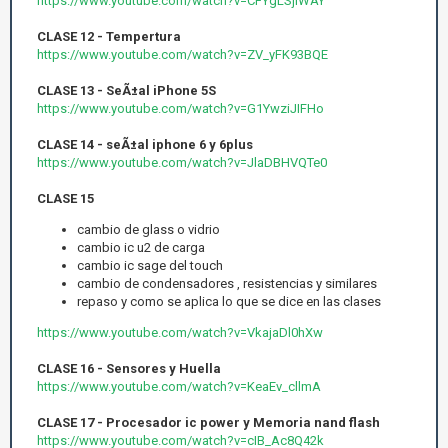
https://www.youtube.com/watch?v=CFYgLSjiWAY
CLASE 12 - Tempertura
https://www.youtube.com/watch?v=ZV_yFK93BQE
CLASE 13 - SeÃ±al iPhone 5S
https://www.youtube.com/watch?v=G1YwziJIFHo
CLASE 14 - seÃ±al iphone 6 y 6plus
https://www.youtube.com/watch?v=JlaDBHVQTe0
CLASE 15
cambio de glass o vidrio
cambio ic u2 de carga
cambio ic sage del touch
cambio de condensadores , resistencias y similares
repaso y como se aplica lo que se dice en las clases
https://www.youtube.com/watch?v=VkajaDl0hXw
CLASE 16 - Sensores y Huella
https://www.youtube.com/watch?v=KeaEv_cllmA
CLASE 17 - Procesador ic power y Memoria nand flash
https://www.youtube.com/watch?v=cIB_Ac8Q42k