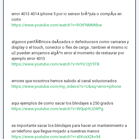
error 4013 4014 iphone 5 por ic sensor brÃºjula o compÃ¡s en
corto
https://www.youtube.com/watch?v=ROtFNMtINbw
algunos perifÃ©ricos daÃ±ados o defectuosos como camaras y
display o el touch, conector o flex de carga , tambien el mismo ic
u2 pueden arrojarnos algÃºn error al momento de restaurar por
ejemplo error 4013
https://www.youtube.com/watch?v=hrYG12jY5T8
errores que nosotros hemos subido al canal solucionados
https://www.youtube.com/my_videos?o=U&sq=error+iphone
aqui ejemplos de como sacar los blindajes a 250 grados
https://www.youtube.com/watch?v=W0jqHYJ2WPg
es importante sacar los blindajes para hacer un mantenimiento a
un telefono que llegue mojado a nuestras manos
https://www.youtube.com/watch?v=xEKvsX2kv94