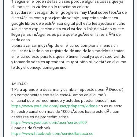
1 seguir en el orden de las clases porque algunas cosas que ya
dijimos en un vÃ­deo no lo repetimos en otro
2 ayudarse investigando en google es muy fÃ¡cil sobre teorÃ­a de
electrÃ³nica como por ejemplo voltaje , amperios colocar en
google libros de electrÃ³nica digital pdf esto les ayudara mucho
4 la clase o explicacion esta en el vÃ­deo o link del vÃ­deo que te
llega ya las imÃ¡genes es para que te guÃ­es en la revisiÃ³n de
cada caso
5 para avanzar muy rÃ¡pido en el curso comprar al menos un
celular daÃ±ado o no registrado de uno de los modelos a tratar
en el curso esto para los que no tienen local ya que usted viendo
y tomando voltajes aprenderÃ¡ muy rÃ¡pido si invirtiÃ³ en el curso
te doy el consejo consigue uno
AYUDAS :
1 Para aprender a desarmar y cambiar repuestos perifÃ©ricos (
no componentes eso se lo enseÃ±amos en el curso )
un canal que les recomiendo y ustedes pueden buscar mas
https://www.youtube.com/user/pdaparts/videos
no es nuestro
2 nuestro canal con mas de 1000 vÃ­deos hasta este dÃ­a con
casos reales de procedimientos
https://www.youtube.com/user/servicell09
3 pagina de facebook
https://www.facebook.com/servicellarauca.co