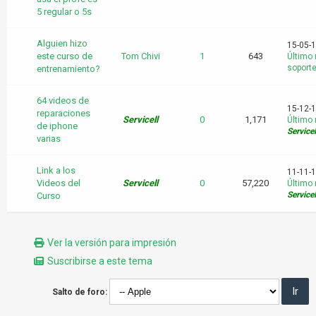
5 regular o 5s
Alguien hizo
15-05-
este curso de
Tom Chivi
1
643
Último
soporte
entrenamiento?
64 videos de
15-12-1
reparaciones
Servicell
0
1,171
Último
de iphone
Servicel
varias
Link a los
11-11-1
Videos del
Servicell
0
57,220
Último
Servicel
Curso
Ver la versión para impresión
Suscribirse a este tema
Salto de foro: