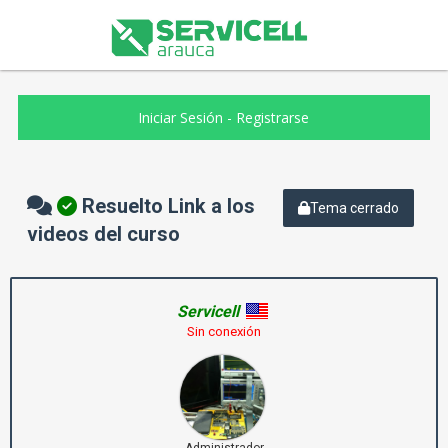
Iniciar Sesión
-
Registrarse
Resuelto Link a los
Tema cerrado
videos del curso
Servicell
Sin conexión
Administrador