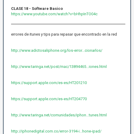
CLASE 18 - Software Basico
https://www.youtube.com/watch?v=bHhpInTO04c
errores de itunes y tips para repasar que encontrado en la red
http://www.adictosaliphone.org/los-error...cionarlos/
http://www.taringa.net/post/mac/13894465...iones.html
https://support.apple.com/es-es/HT201210
https://support.apple.com/es-es/HT204770
http://www.taringa.net/comunidades/iphon...tunes.html
http://iphonedigital.com.co/error-3194-i...hone-ipad/