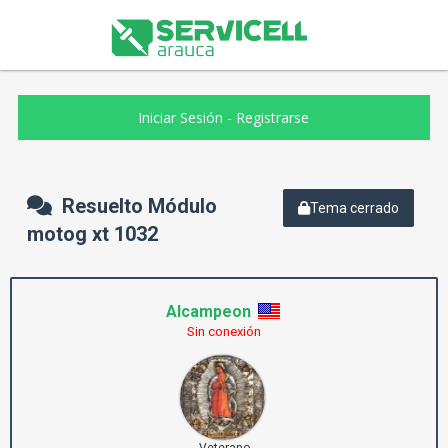
Iniciar Sesión
-
Registrarse
Resuelto Módulo
Tema cerrado
motog xt 1032
Alcampeon
Sin conexión
Veterano