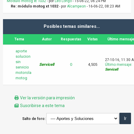
Módulo motog xt 1032
- por
Leo Longo
- 15-06-22, 06:24 PM
Re: módulo motog xt 1032
- por
Alcampeon
- 16-06-22, 08:23 AM
Posibles temas similares…
Tema
Autor
Respuestas
Vistas
Último mensaj
aporte
solucion
27-10-16, 11:30 
sin
Servicell
0
4,505
Último mensaje
:
servicio
Servicell
motorola
motog
Ver la versión para impresión
Suscribirse a este tema
Salto de foro: