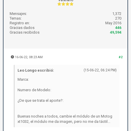
Mensajes:
1,372
Temas:
270
Registro en:
May 2016
Gracias dados
446
Gracias recibidos
49,594
16-06-22, 08:23 AM
#2
Leo Longo escribió:
(15-06-22, 06:24 PM)
Marca:
Numero de Modelo:
¿De que se trata el aporte?:
Buenas noches a todos, cambie el módulo de un Motog
xt1032, el módulo me da imagen, pero no me da táctil...