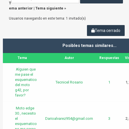
T
ema anterior
|
Tema siguiente
»
Usuarios navegando en este tema: 1 invitado(s)
Tema cerrado
Posibles temas similares…
Tema
Autor
Respuestas
Vi
Alguien que
me pase el
esquematico
Tecnicel Rosario
1
1
del moto
g42, por
favor?
Moto edge
30 , necesito
el
Darioalvarez954@gmail.com
3
2
esquematico
no me carga