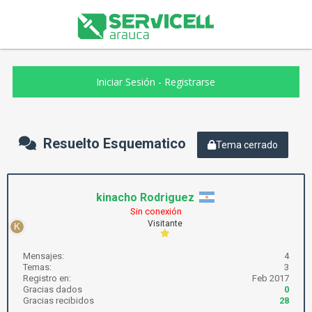
Iniciar Sesión
-
Registrarse
Resuelto Esquematico
Tema cerrado
kinacho Rodriguez
Sin conexión
Visitante
Mensajes:
4
Temas:
3
Registro en:
Feb 2017
Gracias dados
0
Gracias recibidos
28