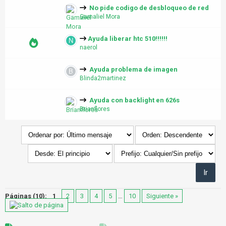
No pide codigo de desbloqueo de red
Gamaliel Mora
Ayuda liberar htc 510!!!!!!
naerol
Ayuda problema de imagen
Blinda2martinez
Ayuda con backlight en 626s
Brianflores
Páginas (10):
1
2
3
4
5
…
10
Siguiente »