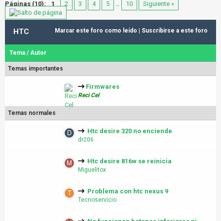
Páginas (10):
1
2
3
4
5
…
10
Siguiente »
HTC
Marcar este foro como leído
|
Suscribirse a este foro
Tema
/
Autor
Temas importantes
Firmwares
Reci Cel
Temas normales
Htc desire 320 no enciende
dr206
Htc desire 816w se reinicia
Miguelitox
Problema con htc nexus 9
Tecnoservicio