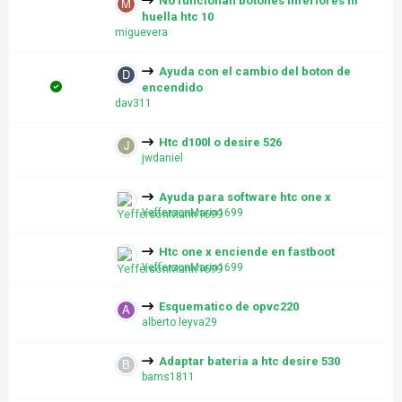
No funcionan botones inferiores ni
huella htc 10
miguevera
Ayuda con el cambio del boton de
encendido
dav311
Htc d100l o desire 526
jwdaniel
Ayuda para software htc one x
YeffersonMarin1699
Htc one x enciende en fastboot
YeffersonMarin1699
Esquematico de opvc220
alberto leyva29
Adaptar bateria a htc desire 530
bams1811